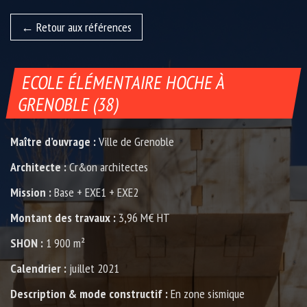
Retour aux références
ECOLE ÉLÉMENTAIRE HOCHE À
GRENOBLE (38)
Maître d’ouvrage :
Ville de Grenoble
Architecte :
Cr&on architectes
Mission :
Base + EXE1 + EXE2
Montant des travaux :
3,96 M€ HT
SHON :
1 900 m²
Calendrier :
juillet 2021
Description & mode constructif :
En zone sismique