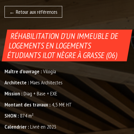
Retour aux références
RÉHABILITATION D'UN IMMEUBLE DE
LOGEMENTS EN LOGEMENTS
ÉTUDIANTS ILOT NÈGRE À GRASSE (06)
Maître d’ouvrage :
Vilogia
Architecte :
Maes Architectes
Mission :
Diag + Base + EXE
Montant des travaux :
4,5 M€ HT
SHON :
874 m²
Calendrier :
Livré en 2023