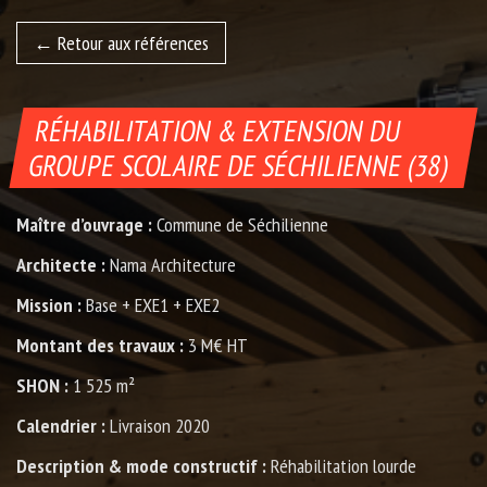
Retour aux références
RÉHABILITATION & EXTENSION DU
GROUPE SCOLAIRE DE SÉCHILIENNE (38)
Maître d’ouvrage :
Commune de Séchilienne
Architecte :
Nama Architecture
Mission :
Base + EXE1 + EXE2
Montant des travaux :
3 M€ HT
SHON :
1 525 m²
Calendrier :
Livraison 2020
Description & mode constructif :
Réhabilitation lourde