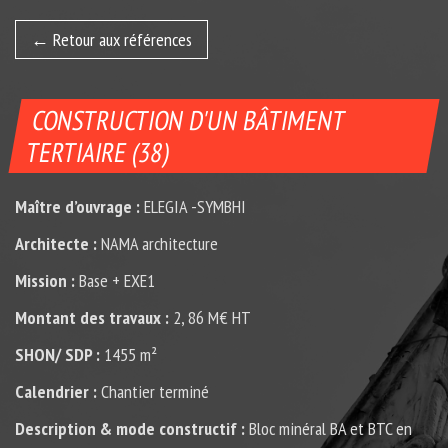
Retour aux références
CONSTRUCTION D'UN BÂTIMENT
TERTIAIRE (38)
Maître d’ouvrage :
ELEGIA -SYMBHI
Architecte :
NAMA architecture
Mission :
Base + EXE1
Montant des travaux :
2, 86 M€ HT
SHON/ SDP :
1455 m²
Calendrier :
Chantier terminé
Description & mode constructif :
Bloc minéral BA et BTC en